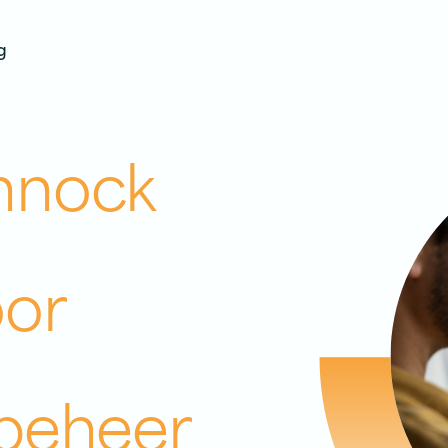
g
nnock
or
beheer