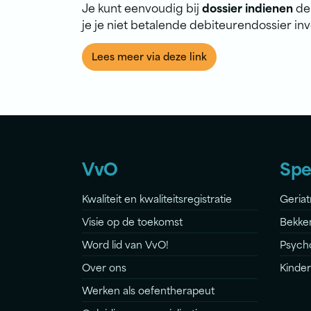
Je kunt eenvoudig bij
dossier indienen
de 
je je niet betalende debiteurendossier in
Lees meer via deze link
VvO
Spe
Kwaliteit en kwaliteitsregistratie
Geriat
Visie op de toekomst
Bekke
Word lid van VvO!
Psych
Over ons
Kinde
Werken als oefentherapeut