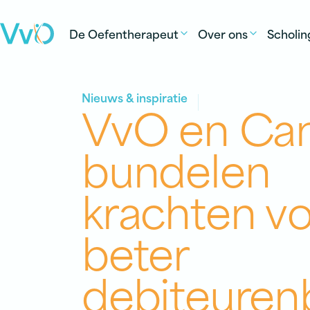
Ga naar de inhoud
De Oefentherapeut
Over ons
Scholin
Nieuws & inspiratie
VvO en Ca
bundelen
krachten
vo
beter
debiteuren