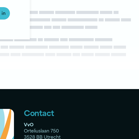
 in
Contact
VvO
Orteliuslaan 750
3528 BB Utrecht