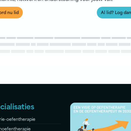
rd nu lid
Al lid? Log dan
cialisaties
rie-oefentherapie
noefentherapie