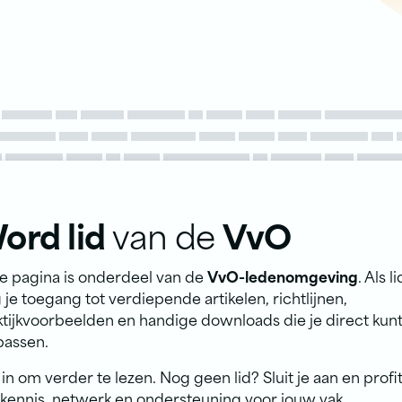
ord lid
van de
VvO
e pagina is onderdeel van de
VvO-ledenomgeving
. Als li
g je toegang tot verdiepende artikelen, richtlijnen,
ktijkvoorbeelden en handige downloads die je direct kun
passen.
in om verder te lezen. Nog geen lid? Sluit je aan en profi
 kennis, netwerk en ondersteuning voor jouw vak.