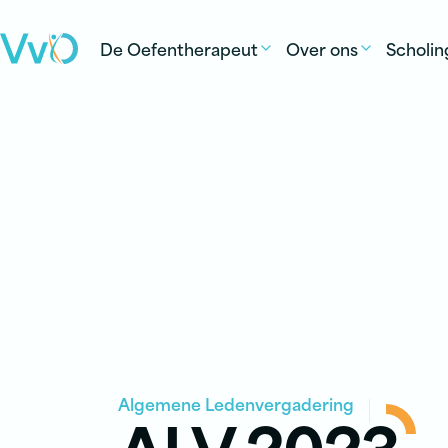
Ga naar de inhoud
De Oefentherapeut
Over ons
Scholin
Algemene Ledenvergadering
ALV 2023