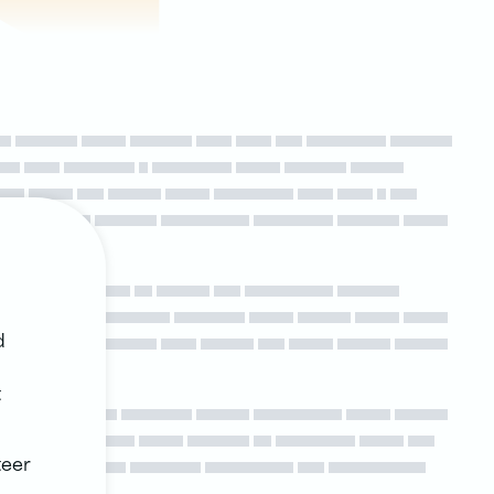
d
t
teer