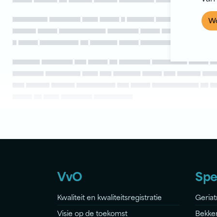
Wo
VvO
Spe
Kwaliteit en kwaliteitsregistratie
Geriat
Visie op de toekomst
Bekke