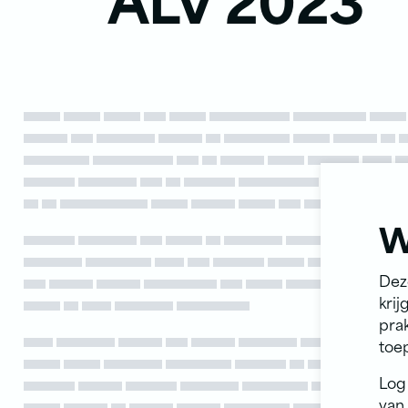
W
Dez
krij
pra
toe
Log 
van