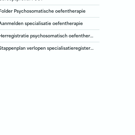
Folder Psychosomatische oefentherapie
Aanmelden specialisatie oefentherapie
Herregistratie psychosomatisch oefentherapeut
Stappenplan verlopen specialisatieregisters OT