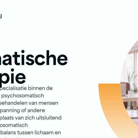
g
atische
pie
ecialisatie binnen de
e psychosomatisch
t behandelen van mensen
 spanning of andere
plaats van zich uitsluitend
hosomatisch
 balans tussen lichaam en