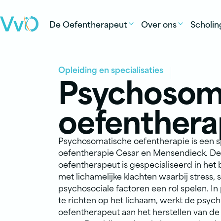
Ga naar de inhoud
De Oefentherapeut
Over ons
Scholin
Opleiding en specialisaties
Psychosom
oefenthera
Psychosomatische oefentherapie is een sp
oefentherapie Cesar en Mensendieck. D
oefentherapeut is gespecialiseerd in he
met lichamelijke klachten waarbij stress,
psychosociale factoren een rol spelen. In 
te richten op het lichaam, werkt de psyc
oefentherapeut aan het herstellen van de