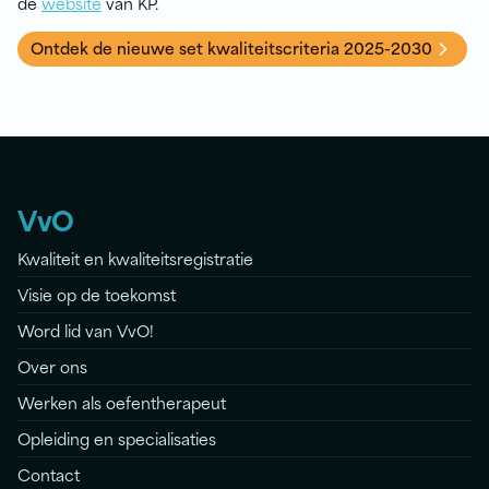
de
website
van KP.
Ontdek de nieuwe set kwaliteitscriteria 2025-2030
VvO
Kwaliteit en kwaliteitsregistratie
Visie op de toekomst
Word lid van VvO!
Over ons
Werken als oefentherapeut
Opleiding en specialisaties
Contact