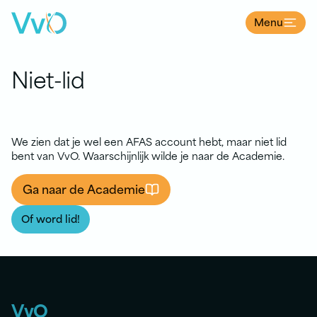
Menu
Ga naar de inhoud
Niet-lid
We zien dat je wel een AFAS account hebt, maar niet lid
bent van VvO. Waarschijnlijk wilde je naar de Academie.
Ga naar de Academie
Of word lid!
VvO