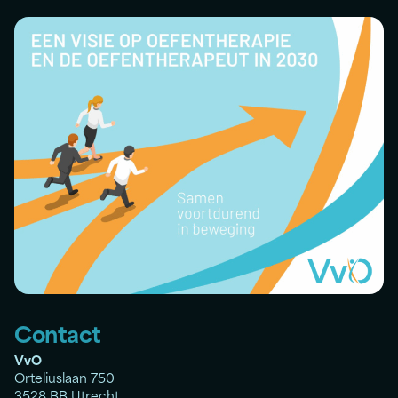
Contact
VvO
Orteliuslaan 750
3528 BB Utrecht