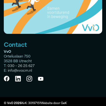
Contact
VvO
Orteliuslaan 750
3528 BB Utrecht
T:
030 – 26 25 627
E:
info@vvocm.nl
© VvO 2026
KvK: 30197151
Website door
GeK