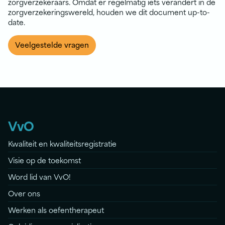
zorgverzekeraars. Omdat er regelmatig iets verandert in de
zorgverzekeringswereld, houden we dit document up-to-
date.
Veelgestelde vragen
VvO
Kwaliteit en kwaliteitsregistratie
Visie op de toekomst
Word lid van VvO!
Over ons
Werken als oefentherapeut