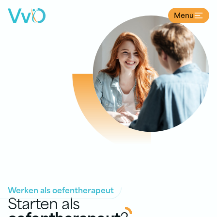
Menu
Ga naar de inhoud
Werken als oefentherapeut
Starten als
oefentherapeut
?