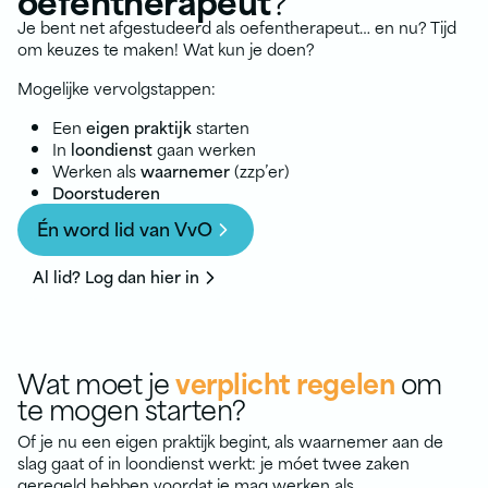
Je bent net afgestudeerd als oefentherapeut… en nu? Tijd
om keuzes te maken! Wat kun je doen?
Mogelijke vervolgstappen:
Een
eigen praktijk
starten
In
loondienst
gaan werken
Werken als
waarnemer
(zzp’er)
Doorstuderen
Én word lid van VvO
Al lid? Log dan hier in
Wat moet je
verplicht regelen
om
te mogen starten?
Of je nu een eigen praktijk begint, als waarnemer aan de
slag gaat of in loondienst werkt: je móet twee zaken
geregeld hebben voordat je mag werken als