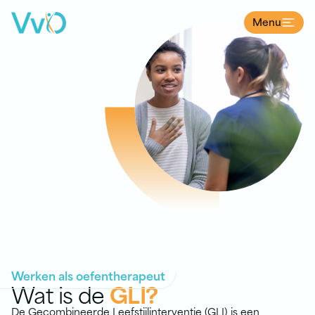
Menu
Ga naar de inhoud
Werken als oefentherapeut
Wat is de
GLI?
De Gecombineerde Leefstijlinterventie (GLI) is een