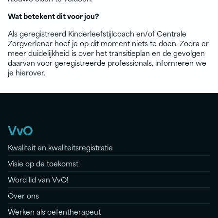
Wat betekent dit voor jou?
Als geregistreerd Kinderleefstijlcoach en/of Centrale
Zorgverlener hoef je op dit moment niets te doen. Zodra er
meer duidelijkheid is over het transitieplan en de gevolgen
daarvan voor geregistreerde professionals, informeren we
je hierover.
VvO
Kwaliteit en kwaliteitsregistratie
Visie op de toekomst
Word lid van VvO!
Over ons
Werken als oefentherapeut