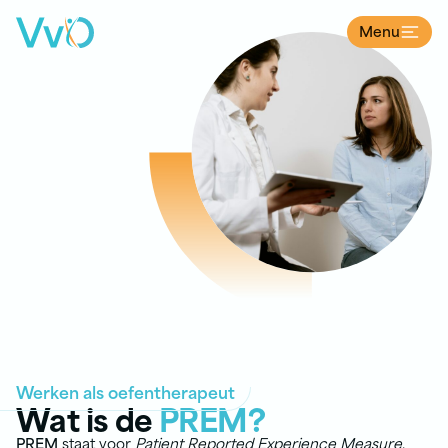
Menu
Ga naar de inhoud
Werken als oefentherapeut
Wat is de
PREM?
PREM
staat voor
Patient Reported Experience Measure
.