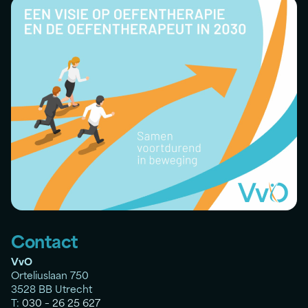
Contact
VvO
Orteliuslaan 750
3528 BB Utrecht
T:
030 – 26 25 627