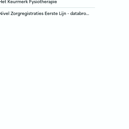
Het Keurmerk Fysiotherapie
Nivel Zorgregistraties Eerste Lijn - databron ziekten en zorg in de eerste lijn