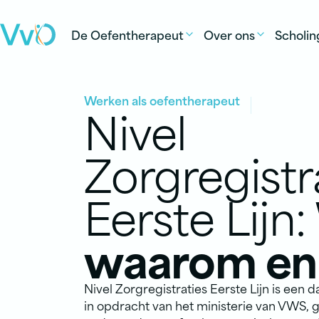
Ga naar de inhoud
De Oefentherapeut
Over ons
Scholin
Werken als oefentherapeut
Nivel
Zorgregistr
Eerste Lijn:
waarom en
Nivel Zorgregistraties Eerste Lijn is een 
in opdracht van het ministerie van VWS,