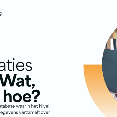
g
aties
Wat,
 hoe?
database waarin het Nivel,
 gegevens verzamelt over