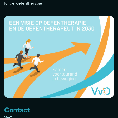
Kinderoefentherapie
Contact
VvO