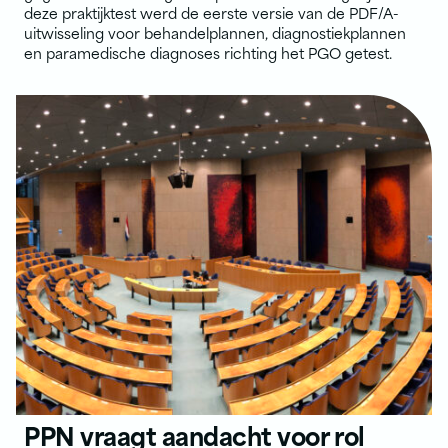
deze praktijktest werd de eerste versie van de PDF/A-
uitwisseling voor behandelplannen, diagnostiekplannen
en paramedische diagnoses richting het PGO getest.
PPN vraagt aandacht voor rol